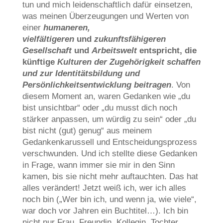
tun und mich leidenschaftlich dafür einsetzen,
was meinen Überzeugungen und Werten von
einer
humaneren,
vielfältigeren
und
zukunftsfähigeren
Gesellschaft
und
Arbeitswelt
entspricht, die
künftige
Kulturen der Zugehörigkeit schaffen
und zur Identitätsbildung und
Persönlichkeitsentwicklung
beitragen
. Von
diesem Moment an, waren Gedanken wie „du
bist unsichtbar“ oder „du musst dich noch
stärker anpassen, um würdig zu sein“ oder „du
bist nicht (gut) genug“ aus meinem
Gedankenkarussell und Entscheidungsprozess
verschwunden. Und ich stellte diese Gedanken
in Frage, wann immer sie mir in den Sinn
kamen, bis sie nicht mehr auftauchten. Das hat
alles verändert! Jetzt weiß ich, wer ich alles
noch bin („Wer bin ich, und wenn ja, wie viele“,
war doch vor Jahren ein Buchtitel…). Ich bin
nicht nur Frau, Freundin, Kollegin, Tochter,