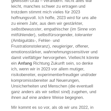
gewissen Grad – verändern. Nicht alles war
leicht, manches schwer zu ertragen und
trotzdem stimmt mich vieles für 2023
hoffnungsvoll. Ich hoffe, 2023 wird für uns alle
zu einem Jahr, aus dem wir gestärkter,
selbstbewusster
, empathischer (im Sinne von
mitfühlender), selbstfürsorgender,
toleranter
(Ambiguitäts-, Fehler- und
Frustrationstoleranz),
neugieriger
, offener,
emotionsstärker,
wahrnehmungs
sensitiver und
damit
vielfältiger
hervorgehen. Vielleicht könnte
ein
Anfang
Richtung Zukunft sein, so denke
ich, wenn wir in 2023 vor allem mutiger,
risikobereiter, experimentierfreudiger und/oder
kompromissbereiter auf Neuerungen,
Unsicherheiten und Menschen (die eventuell
ganz anders als wir selbst sind) zugehen, und
ihnen auf eine andere Weise begegnen.
Mir kommt es so vor, als ob wir uns 2022, in