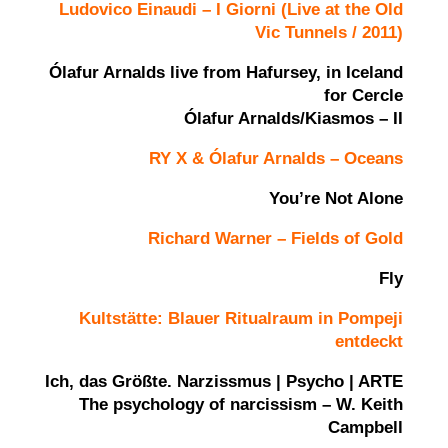
Ludovico Einaudi – I Giorni (Live at the Old
Vic Tunnels / 2011)
Ólafur Arnalds live from Hafursey, in Iceland
for Cercle
Ólafur Arnalds/Kiasmos – II
RY X & Ólafur Arnalds – Oceans
You’re Not Alone
Richard Warner – Fields of Gold
Fly
Kultstätte: Blauer Ritualraum in Pompeji
entdeckt
Ich, das Größte. Narzissmus | Psycho | ARTE
The psychology of narcissism – W. Keith
Campbell