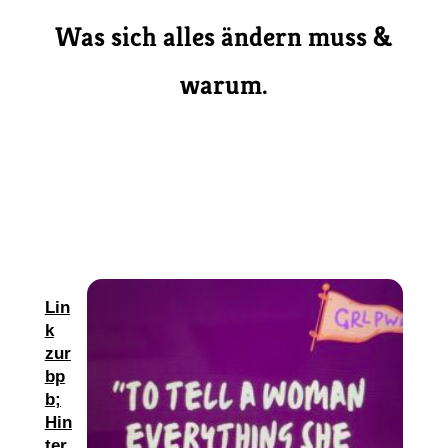
Was sich alles ändern muss &
warum.
Lin
k
zur
bp
b;
Hin
ter