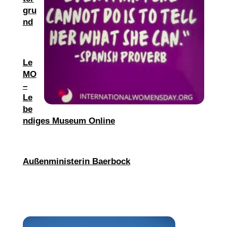
gru
nd
Le
MO
–
Le
be
ndiges Museum Online
Außenministerin Baerbock