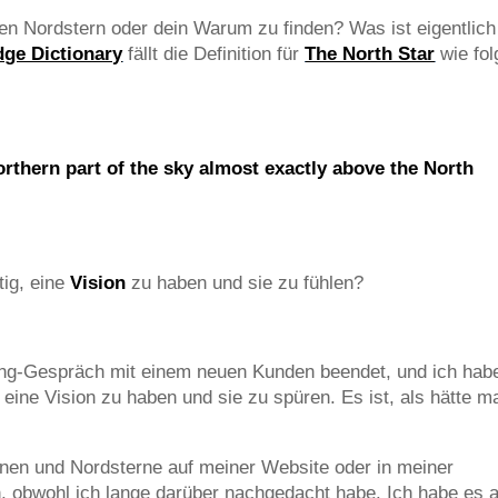
en Nordstern oder dein Warum zu finden? Was ist eigentlich
ge Dictionary
fällt die Definition für
The North Star
wie fol
orthern
part
of the
sky
almost
exactly
above the
North
tig, eine
Vision
zu haben und sie zu fühlen?
ing-Gespräch mit einem neuen Kunden beendet, und ich hab
, eine Vision zu haben und sie zu spüren. Es ist, als hätte m
onen und Nordsterne auf meiner Website oder in meiner
, obwohl ich lange darüber nachgedacht habe. Ich habe es a