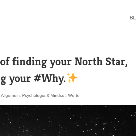
B
of finding your North Star,
ng your #Why.
|
Allgemein
,
Psychologie & Mindset
,
Werte