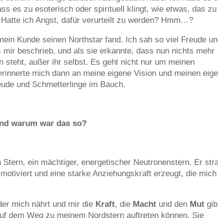
ass es zu esoterisch oder spirituell klingt, wie etwas, das zu
e. Hatte ich Angst, dafür verurteilt zu werden? Hmm…?
 mein Kunde seinen Northstar fand. Ich sah so viel Freude u
 mir beschrieb, und als sie erkannte, dass nun nichts mehr
n steht, außer ihr selbst. Es geht nicht nur um meinen
erinnerte mich dann an meine eigene Vision und meinen eig
reude und Schmetterlinge im Bauch.
nd warum war das so?
n Stern, ein mächtiger, energetischer Neutronenstern. Er stra
, motiviert und eine starke Anziehungskraft erzeugt, die mich
 der mich nährt und mir die
Kraft
, die
Macht
und den
Mut
gib
 auf dem Weg zu meinem Nordstern auftreten können. Sie