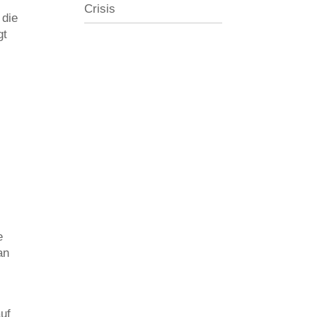
Crisis
 die
gt
e
an
uf