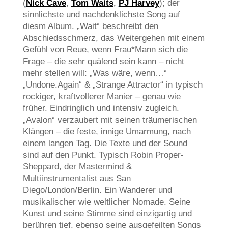
(
Nick Cave
,
Tom Waits
,
PJ Harvey
); der
sinnlichste und nachdenklichste Song auf
diesm Album. „Wait“ beschreibt den
Abschiedsschmerz, das Weitergehen mit einem
Gefühl von Reue, wenn Frau*Mann sich die
Frage – die sehr quälend sein kann – nicht
mehr stellen will: „Was wäre, wenn…“
„Undone.Again“ & „Strange Attractor“ in typisch
rockiger, kraftvollerer Manier – genau wie
früher. Eindringlich und intensiv zugleich.
„Avalon“ verzaubert mit seinen träumerischen
Klängen – die feste, innige Umarmung, nach
einem langen Tag. Die Texte und der Sound
sind auf den Punkt. Typisch Robin Proper-
Sheppard, der Mastermind &
Multiinstrumentalist aus San
Diego/London/Berlin. Ein Wanderer und
musikalischer wie weltlicher Nomade. Seine
Kunst und seine Stimme sind einzigartig und
berühren tief, ebenso seine ausgefeilten Songs